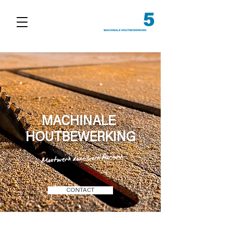
MACHINALE
HOUTBEWERKING
Maatwerk door Lars Aarnink
CONTACT