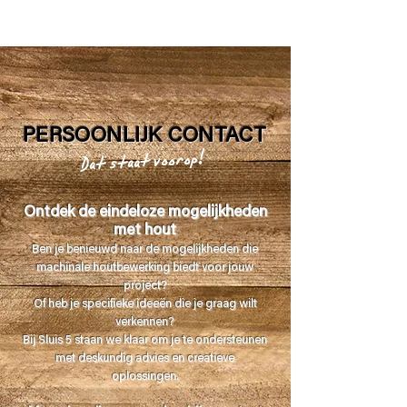
PERSOONLIJK CONTACT
Dat staat voorop!
Ontdek de eindeloze mogeli
j
kheden
met hou
t
Ben je benieuwd naar de mogelijkheden die
machinale houtbewerking biedt voor jouw
project?
Of heb je specifieke ideeën die je graag wilt
verkennen?
Bij Sluis 5 staan we klaar om je te ondersteunen
met deskundig advies en creatieve
oplossingen.