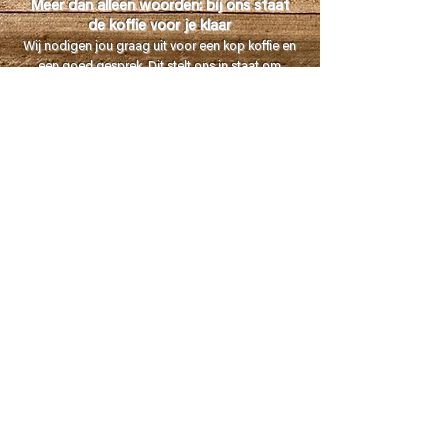
Meer dan alleen woorden: bij ons staat
de koffie v
oor je klaa
r
Wij nodigen jou graag uit voor een kop koffie en
een goed gesprek. Dit stelt ons in staat om
jouw ideeën en behoeften goed te begrijpen
om zo samen te werken aan de realisatie van
jouw visie.
Geïnteresseerd in samenwerking of gewoon
benieuwd naar wat wij voor je kunnen
betekenen?
Stuur ons een bericht. Wij nemen zo spoedig
mogelijk contact met je op om
jouw maatwerk project in houtbewerking te
bespreken.
CONTACT