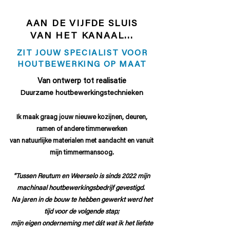
AAN DE VIJFDE SLUIS
VAN HET KANAAL...
ZIT JOUW SPECIALIST VOOR
HOUTBEWERKING OP MAAT
Van ontwerp t
o
t
realisatie
Duurzame houtbewe
rkingstechnieken
Ik maak graag jouw nieu
we kozijnen, deuren,
ramen of and
ere timmerwerken
van natuurlijke materialen met aandacht en vanuit
mijn timmermans
oog.
"Tussen Reutum en Weerselo is sinds 2022 mijn
machinaal houtbewerkingsbedrijf gevestigd.
Na jaren in de bouw te hebben gewerkt werd het
tijd voor de volgende stap;
mijn eigen onderneming met dát wat ik het liefste