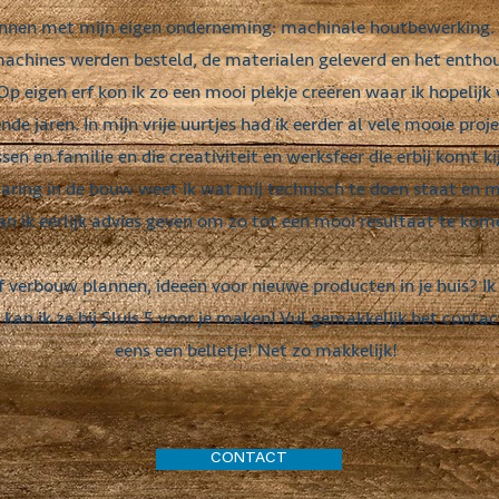
onnen met mijn eigen onderneming: machinale houtbewerking. E
achines werden besteld, de materialen geleverd en het enthou
 Op eigen erf kon ik zo een mooi plekje creëren waar ik hopelij
e jaren. In mijn vrije uurtjes had ik eerder al vele mooie pr
ssen en familie en die creativiteit en werksfeer die erbij komt k
varing in de bouw weet ik wat mij technisch te doen staat en m
an ik eerlijk advies geven om zo tot een mooi resultaat te ko
f verbouw plannen, ideeën voor nieuwe producten in je huis? I
kan ik ze bij Sluis 5 voor je maken! Vul gemakkelijk het contact
eens een belletje! Net zo makkelijk!
CONTACT