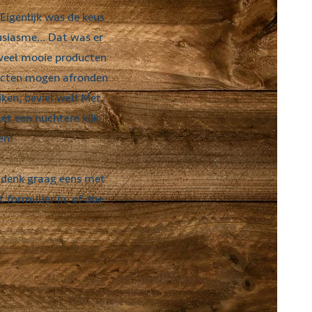
igenlijk was de keus
siasme... Dat was er
k veel mooie producten
ojecten mogen afronden
ijken, beviel wel! Met
et een nuchtere kijk
men!
k denk graag eens met
 formulier in, of doe