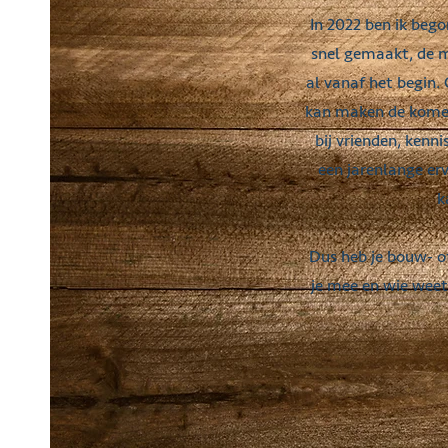
In 2022 ben ik beg
snel gemaakt, de m
al vanaf het begin.
kan maken de komend
bij vrienden, kenni
een jarenlange er
k
Dus heb je bouw- o
je mee en wie weet 