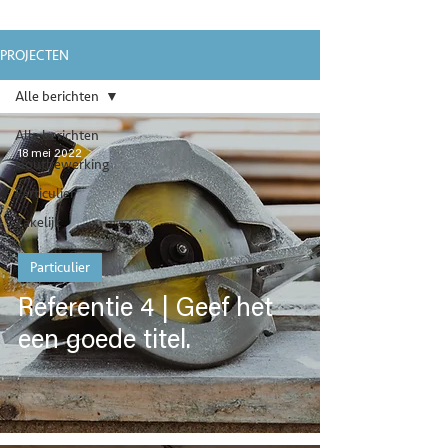
PROJECTEN
Alle berichten
Alle berichten
18 mei 2022
Houtbewerking
Particulier
Zakelijk
Particulier
Referentie 4 | Geef het
een goede titel.